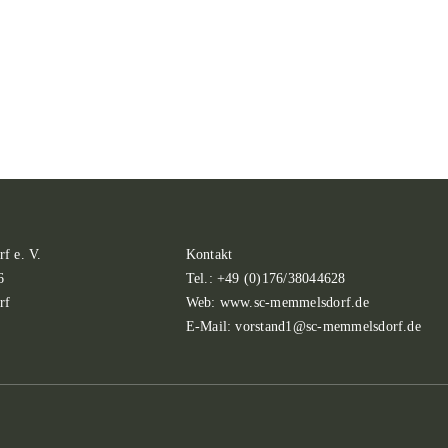
f e. V.
Kontakt
6
Tel.: +49 (0)176/38044628
rf
Web: www.sc-memmelsdorf.de
E-Mail: vorstand1@sc-memmelsdorf.de