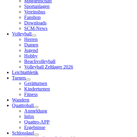
Mitgliedschaft
Sportanlagen
Vereinsbus
Fanshop
Downloads
SCM-News
Volleyball
Herren
Damen
Jugend
Hobby
Beachvolleyball
Volleyball Zeltlager 2026
Leichtathletik
Turnen
Gerätturnen
Kinderturnen
Fitness
Wandern
Quattroball
Anmeldung
Infos
Quattro-APP
Ergebnisse
Schlosslauf