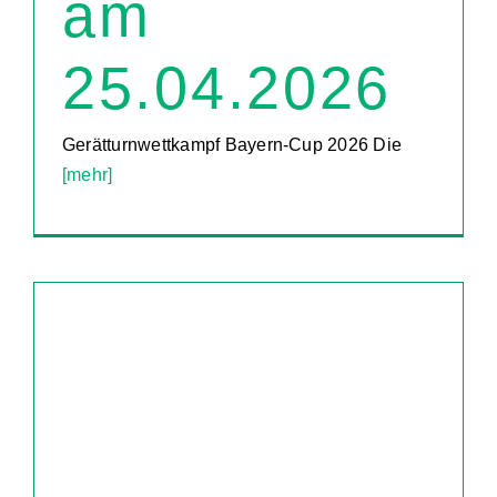
am
25.04.2026
Gerätturnwettkampf Bayern-Cup 2026 Die
[mehr]