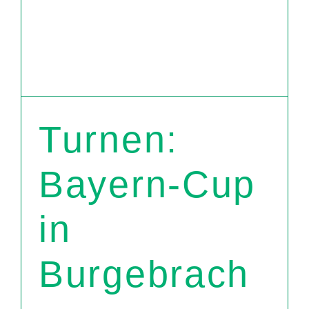
Turnen:
Bayern-Cup
in
Burgebrach