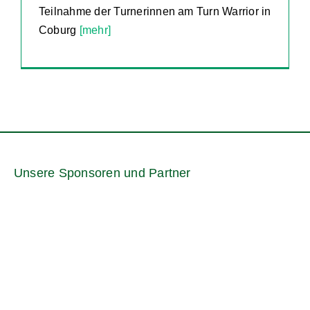
Teilnahme der Turnerinnen am Turn Warrior in
Coburg
[mehr]
Unsere Sponsoren und Partner