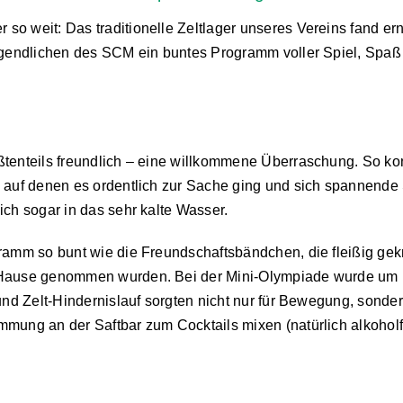
o weit: Das traditionelle Zeltlager unseres Vereins fand erne
 Jugendlichen des SCM ein buntes Programm voller Spiel, Spa
enteils freundlich – eine willkommene Überraschung. So konnte
, auf denen es ordentlich zur Sache ging und sich spannende 
ich sogar in das sehr kalte Wasser.
gramm so bunt wie die Freundschaftsbändchen, die fleißig g
ch Hause genommen wurden. Bei der Mini-Olympiade wurde u
 und Zelt-Hindernislauf sorgten nicht nur für Bewegung, sonde
mmung an der Saftbar zum Cocktails mixen (natürlich alkoholf