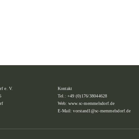
f e. V.
Kontakt
6
Tel.: +49 (0)176/38044628
rf
Web: www.sc-memmelsdorf.de
E-Mail: vorstand1@sc-memmelsdorf.de