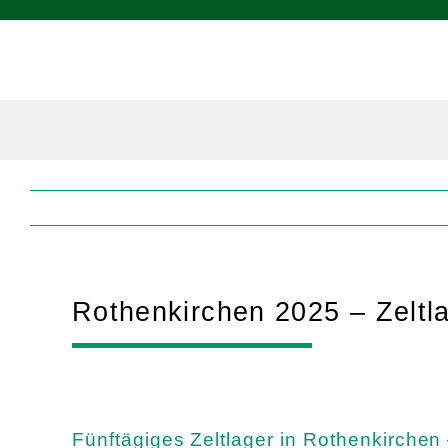
Zum
Inhalt
springen
Rothenkirchen 2025 – Zeltla
Fünftägiges Zeltlager in Rothenkirche