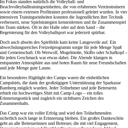
Im Fokus standen natürlich die Volleyball- und
Beachvolleyballtrainingseinhei
ten, die von erfahrenen Vereinstrainern
sowie einem externen Profitrainer professionell geleitet wurden. In vier
intensiven Trainingseinheiten konnten die Jugendlichen ihre Technik
verbessern, neue Spielstrategien kennenlernen und ihr Zusammenspiel
im Team stärken. Ob in der Halle oder auf dem Sand – die
Begeisterung für den Volleyballsport war jederzeit spürbar.
Doch auch abseits des Spielfelds kam keine Langeweile auf. Ein
abwechslungsreiches Freizeitprogramm sorgte für jede Menge Spaß
und Gemeinschaft. Ob Werwolf, Mogelmotte, SkiBo oder Schafkopf –
für jeden Geschmack war etwas dabei. Die Abende klangen in
entspannter Atmosphäre aus und boten Raum für neue Freundschaften
und jede Menge gute Laune.
Ein besonderes Highlight des Camps waren die einheitlichen
Campshirts, die dank der großzügigen Unterstützung der Sparkasse
Bamberg möglich wurden. Jeder Teilnehmer und jede Betreuerin
erhielt ein hochwertiges Shirt mit Camp-Logo – ein tolles
Erinnerungsstück und zugleich ein sichtbares Zeichen des
Zusammenhalts.
Das Camp war ein voller Erfolg und wird den Teilnehmenden
sicherlich noch lange in Erinnerung bleiben. Ein großes Dankeschön
geht an alle Betreuerinnen und Betreuer, die mit viel Engagement,