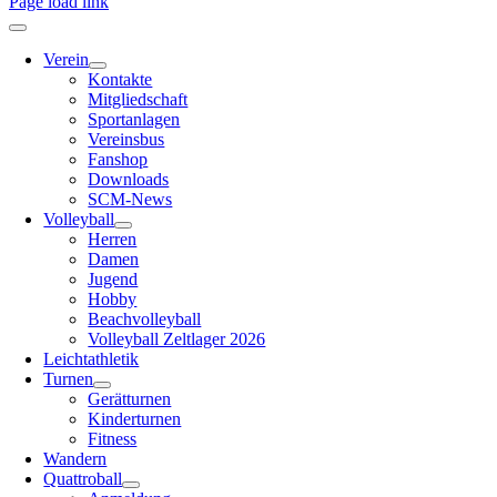
Page load link
Verein
Kontakte
Mitgliedschaft
Sportanlagen
Vereinsbus
Fanshop
Downloads
SCM-News
Volleyball
Herren
Damen
Jugend
Hobby
Beachvolleyball
Volleyball Zeltlager 2026
Leichtathletik
Turnen
Gerätturnen
Kinderturnen
Fitness
Wandern
Quattroball