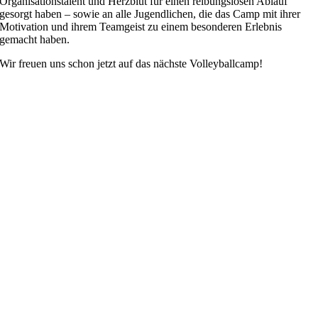
Organisationstalent und Herzblut für einen reibungslosen Ablauf
gesorgt haben – sowie an alle Jugendlichen, die das Camp mit ihrer
Motivation und ihrem Teamgeist zu einem besonderen Erlebnis
gemacht haben.
Wir freuen uns schon jetzt auf das nächste Volleyballcamp!