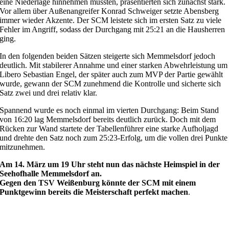
eine Niederlage hinnehmen mussten, präsentierten sich zunächst stark.
Vor allem über Außenangreifer Konrad Schweiger setzte Abensberg
immer wieder Akzente. Der SCM leistete sich im ersten Satz zu viele
Fehler im Angriff, sodass der Durchgang mit 25:21 an die Hausherren
ging.
In den folgenden beiden Sätzen steigerte sich Memmelsdorf jedoch
deutlich. Mit stabilerer Annahme und einer starken Abwehrleistung um
Libero Sebastian Engel, der später auch zum MVP der Partie gewählt
wurde, gewann der SCM zunehmend die Kontrolle und sicherte sich
Satz zwei und drei relativ klar.
Spannend wurde es noch einmal im vierten Durchgang: Beim Stand
von 16:20 lag Memmelsdorf bereits deutlich zurück. Doch mit dem
Rücken zur Wand startete der Tabellenführer eine starke Aufholjagd
und drehte den Satz noch zum 25:23-Erfolg, um die vollen drei Punkte
mitzunehmen.
Am 14. März um 19 Uhr steht nun das nächste Heimspiel in der
Seehofhalle Memmelsdorf an.
Gegen den TSV Weißenburg könnte der SCM mit einem
Punktgewinn bereits die Meisterschaft perfekt machen
.