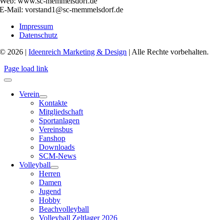
Web: www.sc-memmelsdorf.de
E-Mail: vorstand1@sc-memmelsdorf.de
Impressum
Datenschutz
© 2026 |
Ideenreich Marketing & Design
| Alle Rechte vorbehalten.
Page load link
Verein
Kontakte
Mitgliedschaft
Sportanlagen
Vereinsbus
Fanshop
Downloads
SCM-News
Volleyball
Herren
Damen
Jugend
Hobby
Beachvolleyball
Volleyball Zeltlager 2026