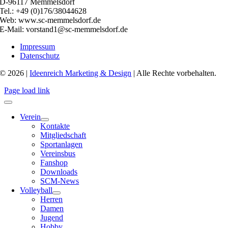
D-96117 Memmelsdorf
Tel.: +49 (0)176/38044628
Web: www.sc-memmelsdorf.de
E-Mail: vorstand1@sc-memmelsdorf.de
Impressum
Datenschutz
© 2026 |
Ideenreich Marketing & Design
| Alle Rechte vorbehalten.
Page load link
Verein
Kontakte
Mitgliedschaft
Sportanlagen
Vereinsbus
Fanshop
Downloads
SCM-News
Volleyball
Herren
Damen
Jugend
Hobby