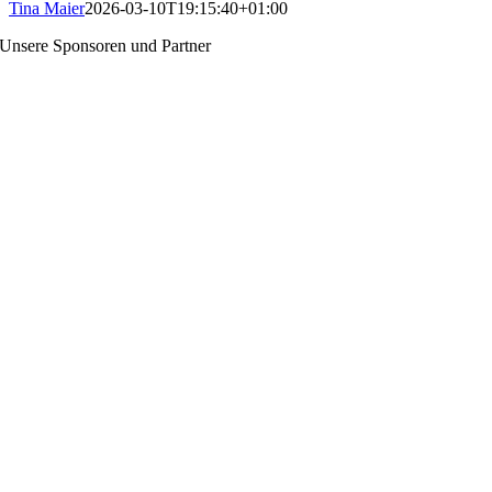
Tina Maier
2026-03-10T19:15:40+01:00
Unsere Sponsoren und Partner