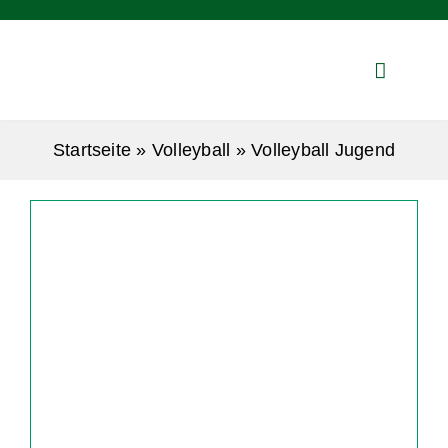
Zum
Inhalt
springen
Startseite
»
Volleyball
»
Volleyball Jugend